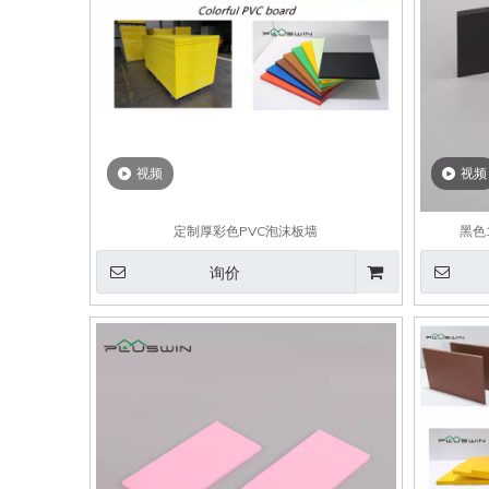
视频
视频
定制厚彩色PVC泡沫板墙
黑色
询价