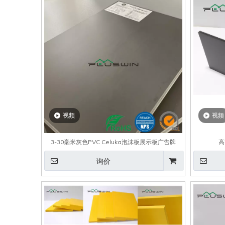
视频
视频
3-30毫米灰色PVC Celuka泡沫板展示板广告牌
高
询价