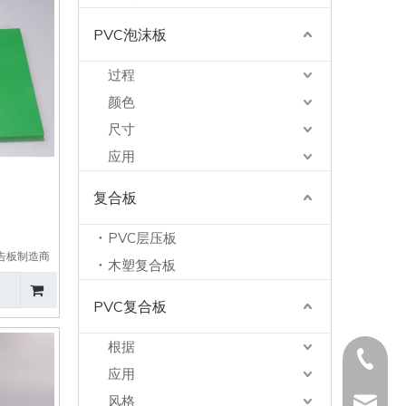
PVC泡沫板
过程
颜色
尺寸
应用
复合板
PVC层压板
 广告板制造商
木塑复合板
PVC复合板
根据
+86571
应用
风格
carrie@