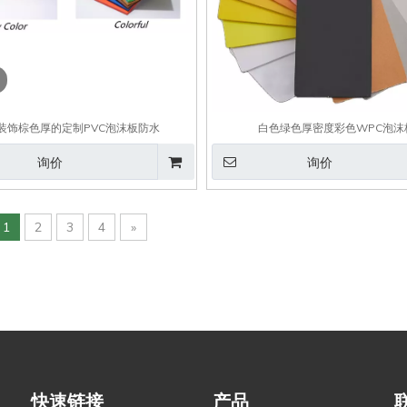
装饰棕色厚的定制PVC泡沫板防水
白色绿色厚密度彩色WPC泡沫
询价
询价
1
2
3
4
»
快速链接
产品