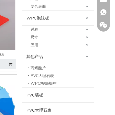
复合表面
+ 86 18
WPC泡沫板
过程
尺寸
应用
淋浴
其他产品
丙烯酸片
PVC大理石表
WPC格栅/栅栏
PVC墙板
PVC大理石表