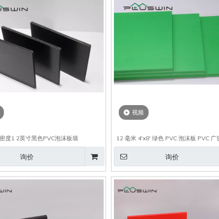
视频
密度1 2英寸黑色PVC泡沫板墙
12 毫米 4'x8' 绿色 PVC 泡沫板 PVC
询价
询价