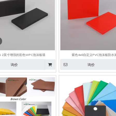
1 2英寸增强的彩色WPC泡沫板墙
紫色4x8自定义PVC泡沫板防水
询价
询价