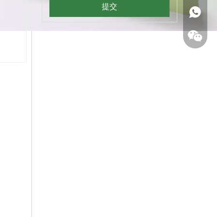
提交
+ 86 18