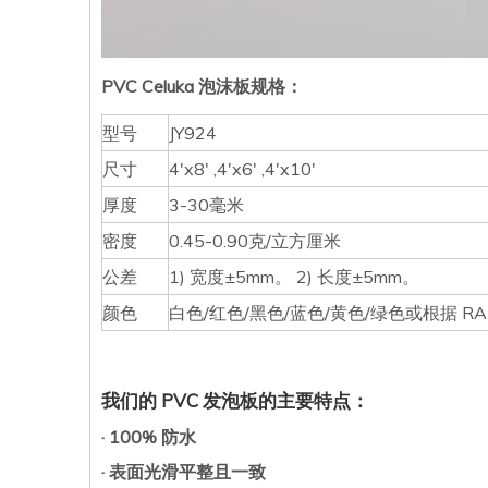
PVC Celuka 泡沫板规格：
型号
JY924
尺寸
4'x8' ,4'x6' ,4'x10'
厚度
3-30毫米
密度
0.45-0.90克/立方厘米
公差
1) 宽度±5mm。 2) 长度±5mm。
颜色
白色/红色/黑色/蓝色/黄色/绿色或根据 RAL /
我们的 PVC 发泡板的主要特点：
· 100% 防水
· 表面光滑平整且一致