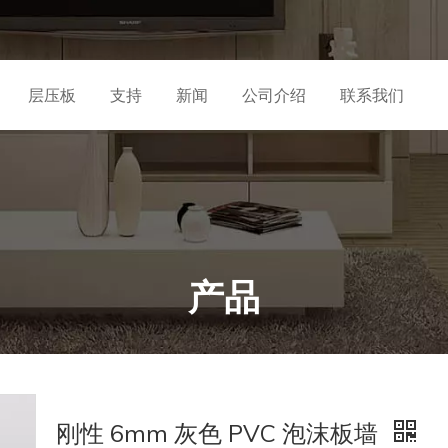
层压板
支持
新闻
公司介绍
联系我们
产品
刚性 6mm 灰色 PVC 泡沫板墙