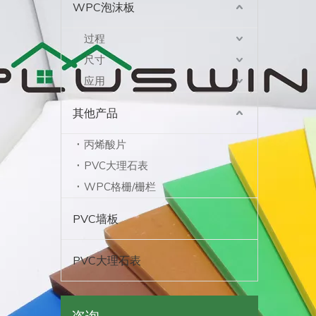
WPC泡沫板
过程
尺寸
应用
其他产品
丙烯酸片
PVC大理石表
WPC格栅/栅栏
PVC墙板
PVC大理石表