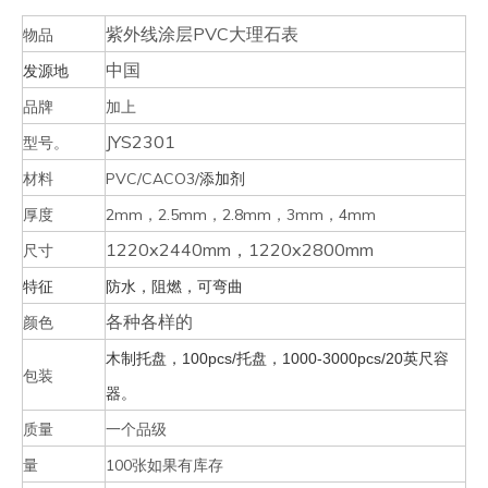
紫外线涂层PVC大理石表
物品
中国
发源地
品牌
加上
JYS2301
型号。
材料
PVC/CACO3/
添加剂
厚度
2mm，2.5mm，2.8mm，3mm，4mm
1220x2440mm，1220x2800mm
尺寸
特征
防水，阻燃，可弯曲
各种各样的
颜色
木制托盘，100pcs/托盘，1000-3000pcs/20英尺容
包装
器。
质量
一个品级
量
100张如果有库存