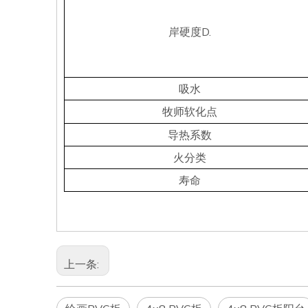
岸硬度D.
吸水
牧师软化点
导热系数
火分类
寿命
上一条: