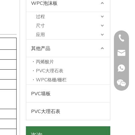
WPC泡沫板
过程
尺寸
应用
+86571
其他产品
carrie@
丙烯酸片
+ 86 18
PVC大理石表
WPC格栅/栅栏
PVC墙板
PVC大理石表