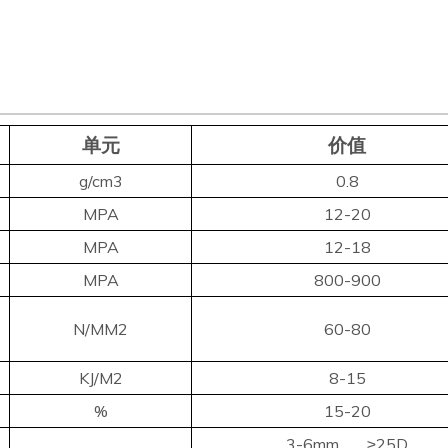
单元
价值
g/cm3
0.8
MPA
12-20
MPA
12-18
MPA
800-900
N/MM2
60-80
KJ/M2
8-15
%
15-20
3-6mm
25D
≥