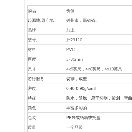
物品
价值
钟州市，郑省省。
起源地;原产地
品牌
加上
型号。
JY23110
材料
PVC
厚度
3-30mm
尺寸
4x8英尺，4x6英尺，4x10英尺
游行服务
切割，成型
密度
0.40-0.90g/cm3
特征
防水，阻燃，易于切割，策划，弯
颜色
丰富多彩的
包装
PE袋或纸箱或托盘
质量
一个品级