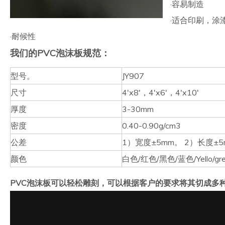
·容易制造
·适合印刷，涂
·耐候性
我们的PVC泡沫板规范：
型号。
JY907
尺寸
4'x8'，4'x6'，4'x10'
厚度
3-30mm
密度
0.40-0.90g/cm3
公差
1）宽度±5mm。 2）长度±
颜色
白色/红色/黑色/蓝色/Yello/g
PVC泡沫板可以轻松雕刻，可以根据客户的要求将其切成多