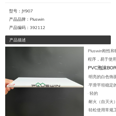
型号：
JY907
产品品牌：
Pluswin
产品编码：
392112
产品描述
Pluswin刚
程序，易于使
PVC泡沫BO
·明亮的白色饰
·平滑平坦稳定
· 轻的
·耐火（自灭火
·轻松使用常规